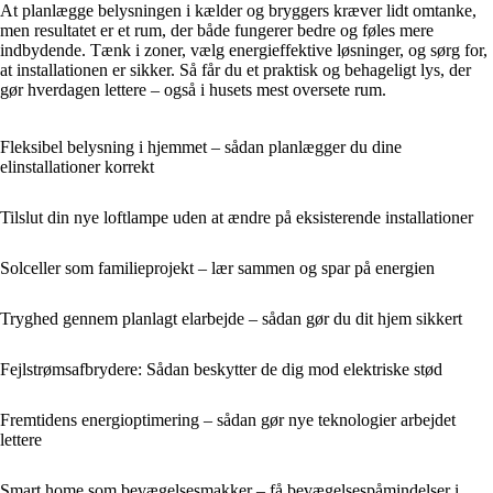
At planlægge belysningen i kælder og bryggers kræver lidt omtanke,
men resultatet er et rum, der både fungerer bedre og føles mere
indbydende. Tænk i zoner, vælg energieffektive løsninger, og sørg for,
at installationen er sikker. Så får du et praktisk og behageligt lys, der
gør hverdagen lettere – også i husets mest oversete rum.
Fleksibel belysning i hjemmet – sådan planlægger du dine
elinstallationer korrekt
Tilslut din nye loftlampe uden at ændre på eksisterende installationer
Solceller som familieprojekt – lær sammen og spar på energien
Tryghed gennem planlagt elarbejde – sådan gør du dit hjem sikkert
Fejlstrømsafbrydere: Sådan beskytter de dig mod elektriske stød
Fremtidens energioptimering – sådan gør nye teknologier arbejdet
lettere
Smart home som bevægelsesmakker – få bevægelsespåmindelser i