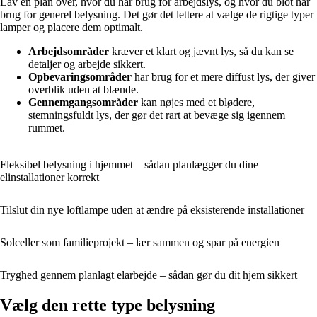
Lav en plan over, hvor du har brug for arbejdslys, og hvor du blot har
brug for generel belysning. Det gør det lettere at vælge de rigtige typer
lamper og placere dem optimalt.
Arbejdsområder
kræver et klart og jævnt lys, så du kan se
detaljer og arbejde sikkert.
Opbevaringsområder
har brug for et mere diffust lys, der giver
overblik uden at blænde.
Gennemgangsområder
kan nøjes med et blødere,
stemningsfuldt lys, der gør det rart at bevæge sig igennem
rummet.
Fleksibel belysning i hjemmet – sådan planlægger du dine
elinstallationer korrekt
Tilslut din nye loftlampe uden at ændre på eksisterende installationer
Solceller som familieprojekt – lær sammen og spar på energien
Tryghed gennem planlagt elarbejde – sådan gør du dit hjem sikkert
Vælg den rette type belysning