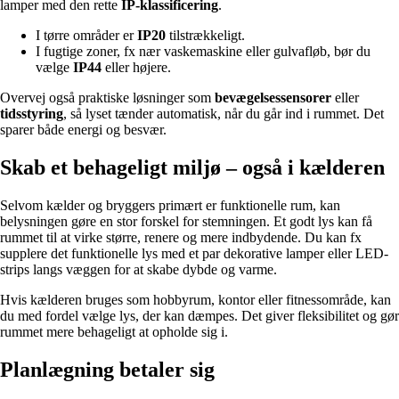
lamper med den rette
IP-klassificering
.
I tørre områder er
IP20
tilstrækkeligt.
I fugtige zoner, fx nær vaskemaskine eller gulvafløb, bør du
vælge
IP44
eller højere.
Overvej også praktiske løsninger som
bevægelsessensorer
eller
tidsstyring
, så lyset tænder automatisk, når du går ind i rummet. Det
sparer både energi og besvær.
Skab et behageligt miljø – også i kælderen
Selvom kælder og bryggers primært er funktionelle rum, kan
belysningen gøre en stor forskel for stemningen. Et godt lys kan få
rummet til at virke større, renere og mere indbydende. Du kan fx
supplere det funktionelle lys med et par dekorative lamper eller LED-
strips langs væggen for at skabe dybde og varme.
Hvis kælderen bruges som hobbyrum, kontor eller fitnessområde, kan
du med fordel vælge lys, der kan dæmpes. Det giver fleksibilitet og gør
rummet mere behageligt at opholde sig i.
Planlægning betaler sig