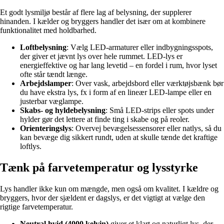
Et godt lysmiljø består af flere lag af belysning, der supplerer
hinanden. I kælder og bryggers handler det især om at kombinere
funktionalitet med holdbarhed.
Loftbelysning
: Vælg LED-armaturer eller indbygningsspots,
der giver et jævnt lys over hele rummet. LED-lys er
energieffektive og har lang levetid – en fordel i rum, hvor lyset
ofte står tændt længe.
Arbejdslamper
: Over vask, arbejdsbord eller værktøjsbænk bør
du have ekstra lys, fx i form af en lineær LED-lampe eller en
justerbar væglampe.
Skabs- og hyldebelysning
: Små LED-strips eller spots under
hylder gør det lettere at finde ting i skabe og på reoler.
Orienteringslys
: Overvej bevægelsessensorer eller natlys, så du
kan bevæge dig sikkert rundt, uden at skulle tænde det kraftige
loftlys.
Tænk på farvetemperatur og lysstyrke
Lys handler ikke kun om mængde, men også om kvalitet. I kældre og
bryggers, hvor der sjældent er dagslys, er det vigtigt at vælge den
rigtige farvetemperatur.
Neutral hvid (4000 kelvin)
giver et klart og naturligt lys, der