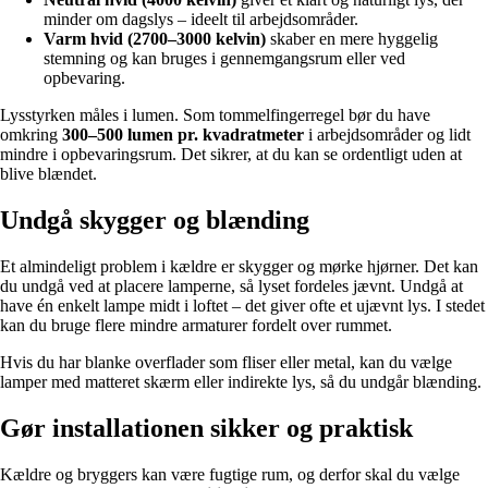
minder om dagslys – ideelt til arbejdsområder.
Varm hvid (2700–3000 kelvin)
skaber en mere hyggelig
stemning og kan bruges i gennemgangsrum eller ved
opbevaring.
Lysstyrken måles i lumen. Som tommelfingerregel bør du have
omkring
300–500 lumen pr. kvadratmeter
i arbejdsområder og lidt
mindre i opbevaringsrum. Det sikrer, at du kan se ordentligt uden at
blive blændet.
Undgå skygger og blænding
Et almindeligt problem i kældre er skygger og mørke hjørner. Det kan
du undgå ved at placere lamperne, så lyset fordeles jævnt. Undgå at
have én enkelt lampe midt i loftet – det giver ofte et ujævnt lys. I stedet
kan du bruge flere mindre armaturer fordelt over rummet.
Hvis du har blanke overflader som fliser eller metal, kan du vælge
lamper med matteret skærm eller indirekte lys, så du undgår blænding.
Gør installationen sikker og praktisk
Kældre og bryggers kan være fugtige rum, og derfor skal du vælge