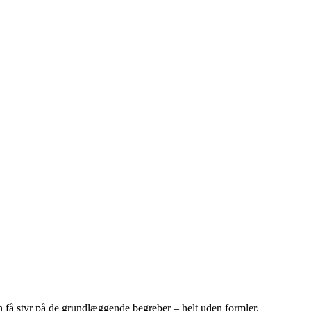
 få styr på de grundlæggende begreber – helt uden formler.