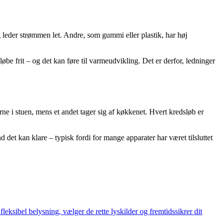
leder strømmen let. Andre, som gummi eller plastik, har høj
e frit – og det kan føre til varmeudvikling. Det er derfor, ledninger
ne i stuen, mens et andet tager sig af køkkenet. Hvert kredsløb er
 det kan klare – typisk fordi for mange apparater har været tilsluttet
leksibel belysning, vælger de rette lyskilder og fremtidssikrer dit