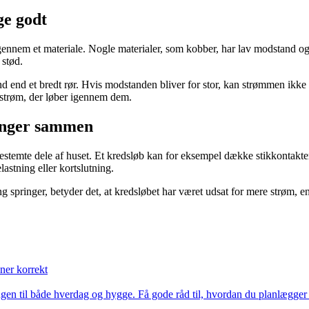
ge godt
nnem et materiale. Nogle materialer, som kobber, har lav modstand og 
 stød.
end et bredt rør. Hvis modstanden bliver for stor, kan strømmen ikke løb
 strøm, der løber igennem dem.
ænger sammen
bestemte dele af huset. Et kredsløb kan for eksempel dække stikkontakter
astning eller kortslutning.
 springer, betyder det, at kredsløbet har været udsat for mere strøm, end
ner korrekt
ingen til både hverdag og hygge. Få gode råd til, hvordan du planlægger f