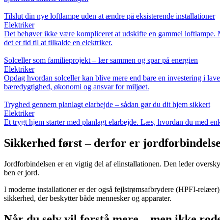
Tilslut din nye loftlampe uden at ændre på eksisterende installationer
Elektriker
Det behøver ikke være kompliceret at udskifte en gammel loftlampe. Me
det er tid til at tilkalde en elektriker.
Solceller som familieprojekt – lær sammen og spar på energien
Elektriker
Opdag hvordan solceller kan blive mere end bare en investering i laver
bæredygtighed, økonomi og ansvar for miljøet.
Tryghed gennem planlagt elarbejde – sådan gør du dit hjem sikkert
Elektriker
Et trygt hjem starter med planlagt elarbejde. Læs, hvordan du med enkle
Sikkerhed først – derfor er jordforbindelse
Jordforbindelsen er en vigtig del af elinstallationen. Den leder overs
ben er jord.
I moderne installationer er der også fejlstrømsafbrydere (HPFI-relæer)
sikkerhed, der beskytter både mennesker og apparater.
Når du selv vil forstå mere – men ikke ro