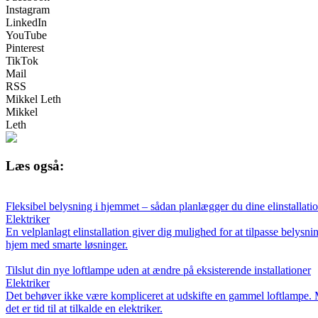
Instagram
LinkedIn
YouTube
Pinterest
TikTok
Mail
RSS
Mikkel Leth
Mikkel
Leth
Læs også:
Fleksibel belysning i hjemmet – sådan planlægger du dine elinstallatio
Elektriker
En velplanlagt elinstallation giver dig mulighed for at tilpasse belysn
hjem med smarte løsninger.
Tilslut din nye loftlampe uden at ændre på eksisterende installationer
Elektriker
Det behøver ikke være kompliceret at udskifte en gammel loftlampe. Me
det er tid til at tilkalde en elektriker.