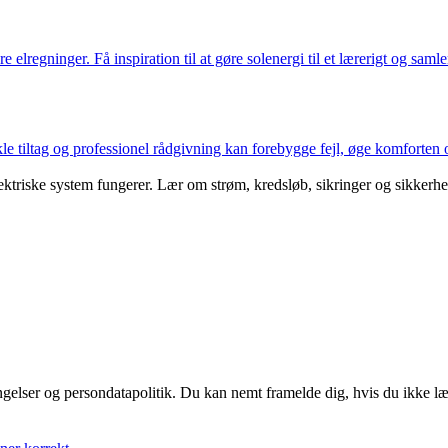
e elregninger. Få inspiration til at gøre solenergi til et lærerigt og sa
 tiltag og professionel rådgivning kan forebygge fejl, øge komforten og 
triske system fungerer. Lær om strøm, kredsløb, sikringer og sikkerhed,
ingelser og persondatapolitik. Du kan nemt framelde dig, hvis du ikke l