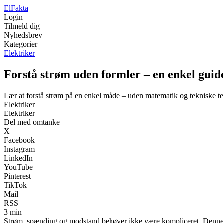
El
Fakta
Login
Tilmeld dig
Nyhedsbrev
Kategorier
Elektriker
Forstå strøm uden formler – en enkel guid
Lær at forstå strøm på en enkel måde – uden matematik og tekniske t
Elektriker
Elektriker
Del med omtanke
X
Facebook
Instagram
LinkedIn
YouTube
Pinterest
TikTok
Mail
RSS
3 min
Strøm, spænding og modstand behøver ikke være kompliceret. Denne gui