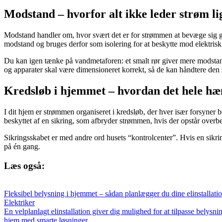
Modstand – hvorfor alt ikke leder strøm li
Modstand handler om, hvor svært det er for strømmen at bevæge sig ge
modstand og bruges derfor som isolering for at beskytte mod elektrisk
Du kan igen tænke på vandmetaforen: et smalt rør giver mere modstand 
og apparater skal være dimensioneret korrekt, så de kan håndtere den
Kredsløb i hjemmet – hvordan det hele h
I dit hjem er strømmen organiseret i kredsløb, der hver især forsyner 
beskyttet af en sikring, som afbryder strømmen, hvis der opstår overbel
Sikringsskabet er med andre ord husets “kontrolcenter”. Hvis en sikring
på én gang.
Læs også:
Fleksibel belysning i hjemmet – sådan planlægger du dine elinstallatio
Elektriker
En velplanlagt elinstallation giver dig mulighed for at tilpasse belysn
hjem med smarte løsninger.