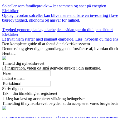
Solceller som familieprojekt – lær sammen og spar på energien
Elektriker
Opdag hvordan solceller kan blive mere end bare en investering i laver
bæredygtighed, økonomi og ansvar for miljøet.
Tryghed gennem planlagt elarbejde – sådan gør du dit hjem sikkert
Elektriker
Et trygt hjem starter med planlagt elarbejde. Læs, hvordan du med enkle
Den komplette guide til at forstå dit elektriske system
Denne e-bog giver dig en grundlæggende forståelse af, hvordan dit elek
Hent nu
Tilmeld dig nyhedsbrevet
Få inspiration, viden og små genveje direkte i din indbakke.
Indtast e-mail
Skriv dig op
Tak – din tilmelding er registreret
Jeg har læst og accepterer vilkår og betingelser.
Tilmelding til nyhedsbrevet betyder, at du accepterer vores brugerbet