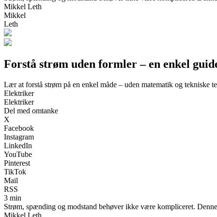
Mikkel Leth
Mikkel
Leth
Forstå strøm uden formler – en enkel guid
Lær at forstå strøm på en enkel måde – uden matematik og tekniske t
Elektriker
Elektriker
Del med omtanke
X
Facebook
Instagram
LinkedIn
YouTube
Pinterest
TikTok
Mail
RSS
3 min
Strøm, spænding og modstand behøver ikke være kompliceret. Denne gui
Mikkel Leth