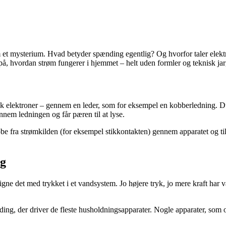
om et mysterium. Hvad betyder spænding egentlig? Og hvorfor taler ele
 på, hvordan strøm fungerer i hjemmet – helt uden formler og teknisk ja
pisk elektroner – gennem en leder, som for eksempel en kobberledning. 
nem ledningen og får pæren til at lyse.
be fra strømkilden (for eksempel stikkontakten) gennem apparatet og ti
ng
gne det med trykket i et vandsystem. Jo højere tryk, jo mere kraft har
ing, der driver de fleste husholdningsapparater. Nogle apparater, som o