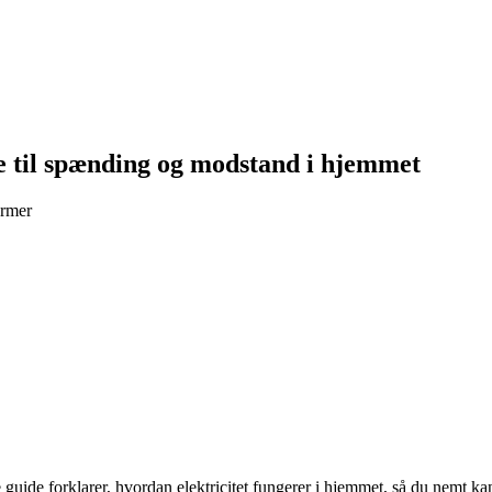
e til spænding og modstand i hjemmet
ermer
de forklarer, hvordan elektricitet fungerer i hjemmet, så du nemt kan