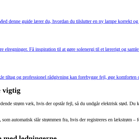
d denne guide lærer du, hvordan du tilslutter en ny lampe korrekt og s
e elregninger. Få inspiration til at gøre solenergi til et lærerigt og sa
 tiltag og professionel rådgivning kan forebygge fejl, øge komforten og 
 vigtig
kydende strøm væk, hvis der opstår fejl, så du undgår elektrisk stød. Du 
, som automatisk slår strømmen fra, hvis der registreres en lækstrøm – f
de med ledningerne