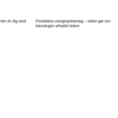
ytter de dig mod
Fremtidens energioptimering – sådan gør nye
teknologier arbejdet lettere