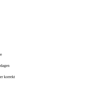
re
rdagen
er korrekt