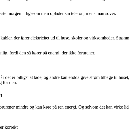
 næste morgen – ligesom man oplader sin telefon, mens man sover.
 kabler, der fører elektricitet ud til huse, skoler og virksomheder. Strø
lig, fordi den så kører på energi, der ikke forurener.
år det er billigst at lade, og andre kan endda give strøm tilbage til huse
g for den.
n
orurener mindre og kan køre på ren energi. Og selvom det kan virke lidt m
er korrekt