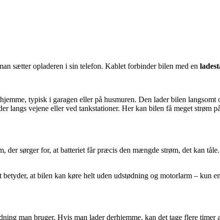
man sætter opladeren i sin telefon. Kablet forbinder bilen med en
ladest
hjemme, typisk i garagen eller på husmuren. Den lader bilen langsomt o
er langs vejene eller ved tankstationer. Her kan bilen få meget strøm på
, der sørger for, at batteriet får præcis den mængde strøm, det kan tåle.
Det betyder, at bilen kan køre helt uden udstødning og motorlarm – kun 
ning man bruger. Hvis man lader derhjemme, kan det tage flere timer at 