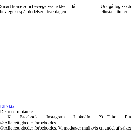
Smart home som bevægelsesmakker – få
Undgå fugtskade
bevægelsespåmindelser i hverdagen
elinstallationer
El
Fakta
Del med omtanke
X
Facebook
Instagram
LinkedIn
YouTube
Pin
© Alle rettigheder forbeholdes.
© Alle rettigheder forbeholdes. Vi modtager muligvis en andel af salget,