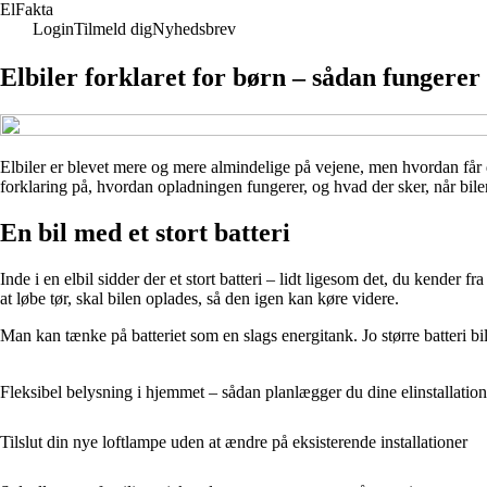
El
Fakta
Login
Tilmeld dig
Nyhedsbrev
Elbiler forklaret for børn – sådan fungere
Elbiler er blevet mere og mere almindelige på vejene, men hvordan får de 
forklaring på, hvordan opladningen fungerer, og hvad der sker, når bile
En bil med et stort batteri
Inde i en elbil sidder der et stort batteri – lidt ligesom det, du kender f
at løbe tør, skal bilen oplades, så den igen kan køre videre.
Man kan tænke på batteriet som en slags energitank. Jo større batteri bi
Fleksibel belysning i hjemmet – sådan planlægger du dine elinstallation
Tilslut din nye loftlampe uden at ændre på eksisterende installationer